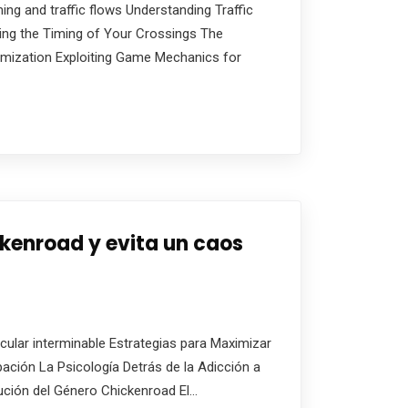
ing and traffic flows Understanding Traffic
ering the Timing of Your Crossings The
imization Exploiting Game Mechanics for
ickenroad y evita un caos
icular interminable Estrategias para Maximizar
pación La Psicología Detrás de la Adicción a
lución del Género Chickenroad El…