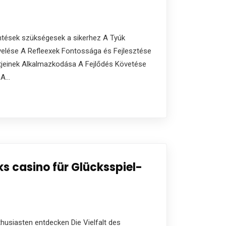
öntések szükségesek a sikerhez A Tyúk
yelése A Refleexek Fontossága és Fejlesztése
ntjeinek Alkalmazkodása A Fejlődés Követése
 A…
s casino für Glücksspiel-
husiasten entdecken Die Vielfalt des