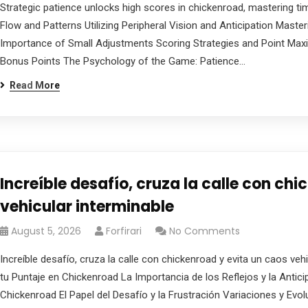
Strategic patience unlocks high scores in chickenroad, mastering tim
Flow and Patterns Utilizing Peripheral Vision and Anticipation Mast
Importance of Small Adjustments Scoring Strategies and Point Max
Bonus Points The Psychology of the Game: Patience…
Read More
Increíble desafío, cruza la calle con ch
vehicular interminable
August 5, 2026
Forfirari
No Comments
Increíble desafío, cruza la calle con chickenroad y evita un caos veh
tu Puntaje en Chickenroad La Importancia de los Reflejos y la Antici
Chickenroad El Papel del Desafío y la Frustración Variaciones y Evo