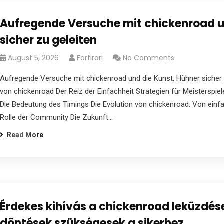
Aufregende Versuche mit chickenroad u
sicher zu geleiten
August 5, 2026
Forfirari
No Comments
Aufregende Versuche mit chickenroad und die Kunst, Hühner sicher z
von chickenroad Der Reiz der Einfachheit Strategien für Meisterspie
Die Bedeutung des Timings Die Evolution von chickenroad: Von ein
Rolle der Community Die Zukunft…
Read More
Érdekes kihívás a chickenroad leküzdése
döntések szükségesek a sikerhez