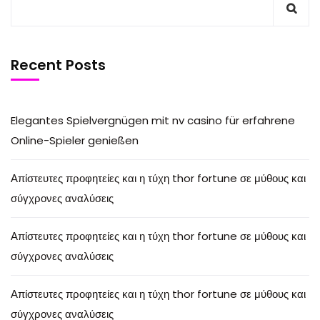
Recent Posts
Elegantes Spielvergnügen mit nv casino für erfahrene
Online-Spieler genießen
Απίστευτες προφητείες και η τύχη thor fortune σε μύθους και
σύγχρονες αναλύσεις
Απίστευτες προφητείες και η τύχη thor fortune σε μύθους και
σύγχρονες αναλύσεις
Απίστευτες προφητείες και η τύχη thor fortune σε μύθους και
σύγχρονες αναλύσεις