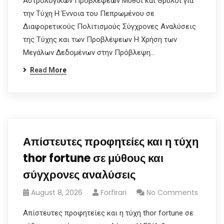
Αστρολογικών Προβλέψεων Μύθοι και Θρύλοι για
την Τύχη Η Έννοια του Πεπρωμένου σε
Διαφορετικούς Πολιτισμούς Σύγχρονες Αναλύσεις
της Τύχης και των Προβλέψεων Η Χρήση των
Μεγάλων Δεδομένων στην Πρόβλεψη…
Read More
Απίστευτες προφητείες και η τύχη
thor fortune σε μύθους και
σύγχρονες αναλύσεις
August 8, 2026
Forfirari
No Comments
Απίστευτες προφητείες και η τύχη thor fortune σε