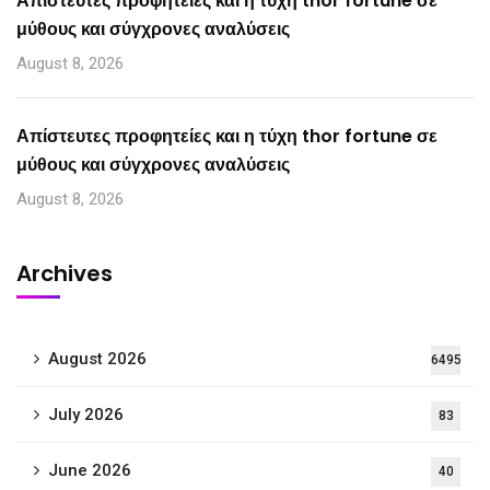
Απίστευτες προφητείες και η τύχη thor fortune σε
μύθους και σύγχρονες αναλύσεις
August 8, 2026
Απίστευτες προφητείες και η τύχη thor fortune σε
μύθους και σύγχρονες αναλύσεις
August 8, 2026
Archives
August 2026
6495
July 2026
83
June 2026
40