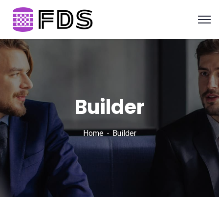
Builder
Home
Builder