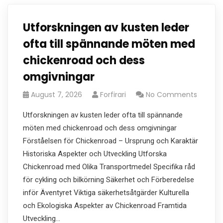
Utforskningen av kusten leder
ofta till spännande möten med
chickenroad och dess
omgivningar
August 7, 2026
Forfirari
No Comments
Utforskningen av kusten leder ofta till spännande
möten med chickenroad och dess omgivningar
Förståelsen för Chickenroad – Ursprung och Karaktär
Historiska Aspekter och Utveckling Utforska
Chickenroad med Olika Transportmedel Specifika råd
för cykling och bilkörning Säkerhet och Förberedelse
inför Äventyret Viktiga säkerhetsåtgärder Kulturella
och Ekologiska Aspekter av Chickenroad Framtida
Utveckling…