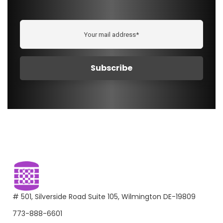
# 501, Silverside Road Suite 105, Wilmington DE-19809
773-888-6601