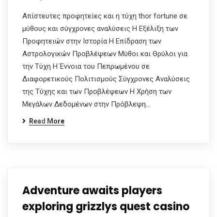
Απίστευτες προφητείες και η τύχη thor fortune σε
μύθους και σύγχρονες αναλύσεις Η Εξέλιξη των
Προφητειών στην Ιστορία Η Επίδραση των
Αστρολογικών Προβλέψεων Μύθοι και Θρύλοι για
την Τύχη Η Έννοια του Πεπρωμένου σε
Διαφορετικούς Πολιτισμούς Σύγχρονες Αναλύσεις
της Τύχης και των Προβλέψεων Η Χρήση των
Μεγάλων Δεδομένων στην Πρόβλεψη…
Read More
Adventure awaits players
exploring grizzlys quest casino