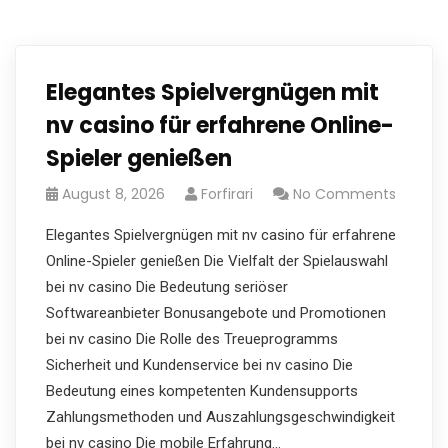
Elegantes Spielvergnügen mit
nv casino für erfahrene Online-
Spieler genießen
August 8, 2026
Forfirari
No Comments
Elegantes Spielvergnügen mit nv casino für erfahrene
Online-Spieler genießen Die Vielfalt der Spielauswahl
bei nv casino Die Bedeutung seriöser
Softwareanbieter Bonusangebote und Promotionen
bei nv casino Die Rolle des Treueprogramms
Sicherheit und Kundenservice bei nv casino Die
Bedeutung eines kompetenten Kundensupports
Zahlungsmethoden und Auszahlungsgeschwindigkeit
bei nv casino Die mobile Erfahrung…