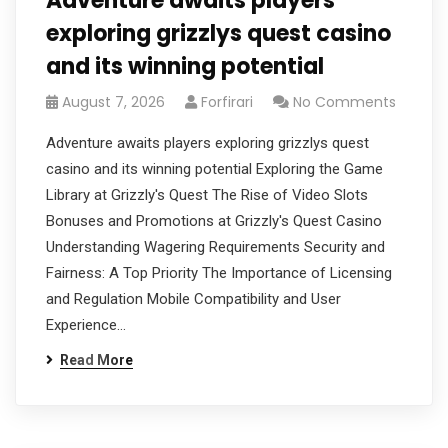
Adventure awaits players
exploring grizzlys quest casino
and its winning potential
August 7, 2026
Forfirari
No Comments
Adventure awaits players exploring grizzlys quest
casino and its winning potential Exploring the Game
Library at Grizzly's Quest The Rise of Video Slots
Bonuses and Promotions at Grizzly's Quest Casino
Understanding Wagering Requirements Security and
Fairness: A Top Priority The Importance of Licensing
and Regulation Mobile Compatibility and User
Experience…
Read More