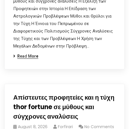
μύθους και σύγχρονες αναλύσεις Η Εξέλιξη των
Προφητειών στην Ιστορία Η Επίδραση των
Αστρολογικών Προβλέψεων Μύθοι και Θρύλοι για
την Τύχη Η Έννοια του Πεπρωμένου σε
Διαφορετικούς Πολιτισμούς Σύγχρονες Αναλύσεις
της Τύχης και των Προβλέψεων Η Χρήση των
Μεγάλων Δεδομένων στην Πρόβλεψη…
Read More
Απίστευτες προφητείες και η τύχη
thor fortune σε μύθους και
σύγχρονες αναλύσεις
August 8, 2026
Forfirari
No Comments